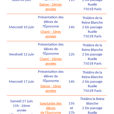
Jeudi 04 juin
11h
2 bis passage
Danse - 2èmes
Ruelle
années
75018 Paris
Présentation des
Théâtre de la
élèves de
Reine Blanche
l'Éponyme
Mercredi 10 juin
14h
2 bis passage
Chant - 1ères
Ruelle
années
75018 Paris
Présentation des
Théâtre de la
élèves de
Reine Blanche
l'Éponyme
Vendredi 12 juin
12h
2 bis passage
Chant - 2èmes
Ruelle
années
75018 Paris
Présentation des
Théâtre de la
élèves de
Reine Blanche
l'Éponyme
Mercredi 17 juin
14h
2 bis passage
Danse - 1ères
Ruelle
années
75018 Paris
Théâtre la Reine
Samedi 27 juin
Spectacles des
15h
Blanche
15h : 2ème
élèves
et
2 bis passage
année
de l'Eponyme
17h
Ruelle