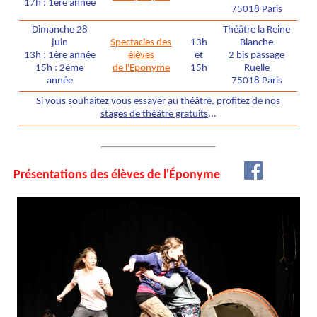
17h : 1ère année
75018 Paris
Dimanche 28
Théâtre la Reine
Spectacles des
juin
13h
Blanche
élèves
13h : 1ère année
et
2 bis passage
de l'Eponyme
15h : 2ème
15h
Ruelle
année
75018 Paris
Si vous souhaitez vous essayer au théâtre, profitez de nos
stages de théâtre gratuits
...
Présentations des élèves de l'Éponyme