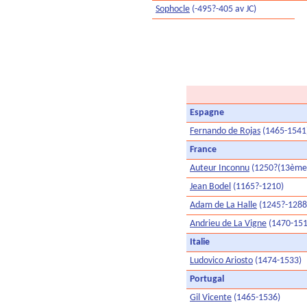
Sophocle
(-495?-405 av JC)
Espagne
Fernando de Rojas
(1465-1541
France
Auteur Inconnu
(1250?(13ème s
Jean Bodel
(1165?-1210)
Adam de La Halle
(1245?-1288
Andrieu de La Vigne
(1470-151
Italie
Ludovico Ariosto
(1474-1533)
Portugal
Gil Vicente
(1465-1536)