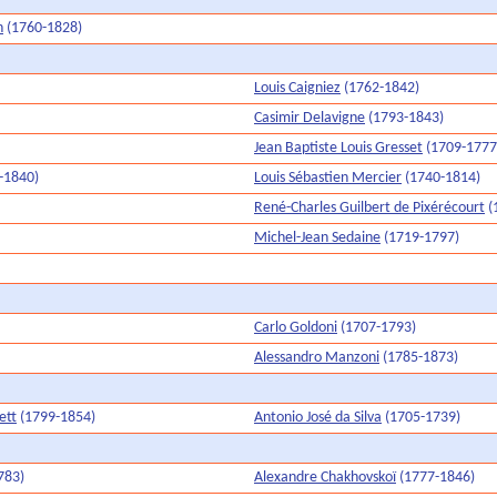
n
(1760-1828)
Louis Caigniez
(1762-1842)
Casimir Delavigne
(1793-1843)
Jean Baptiste Louis Gresset
(1709-1777
-1840)
Louis Sébastien Mercier
(1740-1814)
René-Charles Guilbert de Pixérécourt
(
Michel-Jean Sedaine
(1719-1797)
Carlo Goldoni
(1707-1793)
Alessandro Manzoni
(1785-1873)
ett
(1799-1854)
Antonio José da Silva
(1705-1739)
783)
Alexandre Chakhovskoï
(1777-1846)