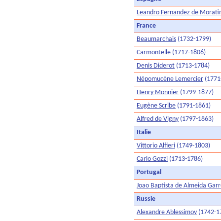
Leandro Fernandez de Morati
France
Beaumarchais
(1732-1799)
Carmontelle
(1717-1806)
Denis Diderot
(1713-1784)
Népomucène Lemercier
(1771
Henry Monnier
(1799-1877)
Eugène Scribe
(1791-1861)
Alfred de Vigny
(1797-1863)
Italie
Vittorio Alfieri
(1749-1803)
Carlo Gozzi
(1713-1786)
Portugal
Joao Baptista de Almeida Garr
Russie
Alexandre Ablessimov
(1742-1