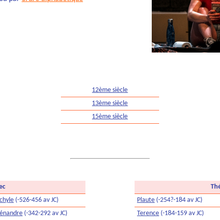
12ème siècle
13ème siècle
15ème siècle
ec
Thé
chyle
(-526-456 av JC)
Plaute
(-254?-184 av JC)
énandre
(-342-292 av JC)
Terence
(-184-159 av JC)