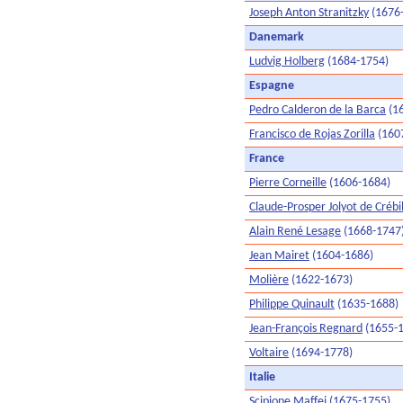
Joseph Anton Stranitzky
(1676
Danemark
Ludvig Holberg
(1684-1754)
Espagne
Pedro Calderon de la Barca
(1
Francisco de Rojas Zorilla
(160
France
Pierre Corneille
(1606-1684)
Claude-Prosper Jolyot de Crébi
Alain René Lesage
(1668-1747
Jean Mairet
(1604-1686)
Molière
(1622-1673)
Philippe Quinault
(1635-1688)
Jean-François Regnard
(1655-
Voltaire
(1694-1778)
Italie
Scipione Maffei
(1675-1755)