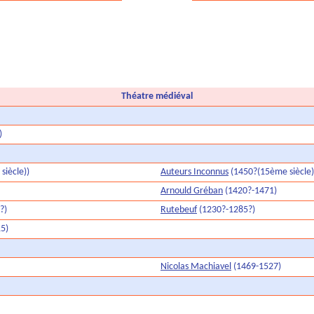
Théatre médiéval
)
iècle))
Auteurs Inconnus
(1450?(15ème siècle)
Arnould Gréban
(1420?-1471)
?)
Rutebeuf
(1230?-1285?)
5)
Nicolas Machiavel
(1469-1527)