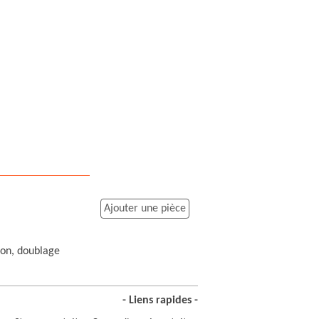
Ajouter une pièce
ion, doublage
- Liens rapides -