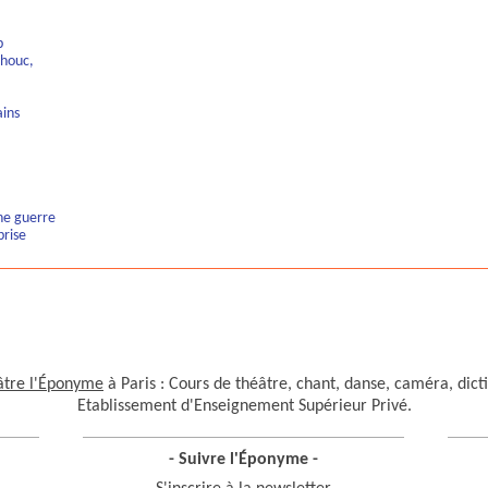
b
houc,
ains
ine guerre
prise
âtre l'Éponyme
à Paris : Cours de théâtre, chant, danse, caméra, dict
Etablissement d'Enseignement Supérieur Privé.
- Suivre l'Éponyme -