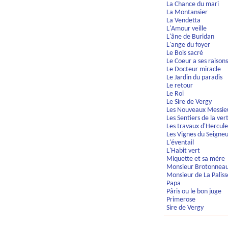
La Chance du mari
La Montansier
La Vendetta
L'Amour veille
L'âne de Buridan
L'ange du foyer
Le Bois sacré
Le Coeur a ses raisons
Le Docteur miracle
Le Jardin du paradis
Le retour
Le Roi
Le Sire de Vergy
Les Nouveaux Messie
Les Sentiers de la ver
Les travaux d'Hercule
Les Vignes du Seigne
L'éventail
L'Habit vert
Miquette et sa mère
Monsieur Brotonnea
Monsieur de La Paliss
Papa
Pâris ou le bon juge
Primerose
Sire de Vergy