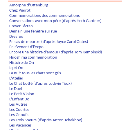
Amorphe d'Ottenburg
Chez Pierrot
Commémorations des commémorations
Conversations avec mon père (d'après Herb Gardner)
Crever l'écran
Demain une fenêtre sur rue
Dreyfus
En cas de meurtre (d'après Joyce Carol Oates)
En r'venant d'l'expo
Encore une histoire d'amour (d'après Tom Kempinski)
Hiroshima commémoration
Histoire de On
Iq et Ox
La nuit tous les chats sont gris
L'Atelier
Le Chat botté (d'après Ludwig Tieck)
Le Duel
Le Petit Violon
L'Enfant Do
Les Autres
Les Courtes
Les Gnoufs
Les Trois Soeurs (d'après Anton Tchekhov)
Les Vacances